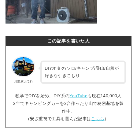
この記事を書いた人
DIYオタク/ソロ/キャンプ/登山/自然が
好きな引きこもり
川瀬悠大(28)
独学でDIYを始め、DIY系の
YouTube
も現在140,000人
2年でキャンピングカーを2台作ったり山で秘密基地を製
作中。
(安さ重視で工具を選んだ記事は
こちら
）