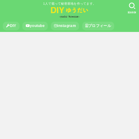
1人で籠って秘密基地を作ってます。
SEARCH
DIY
youtube
instagram
プロフィール