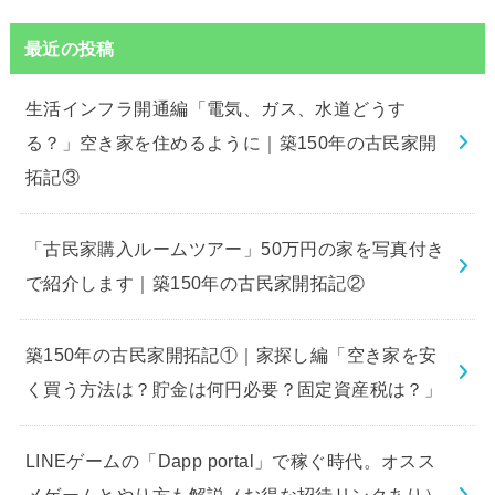
最近の投稿
生活インフラ開通編「電気、ガス、水道どうす
る？」空き家を住めるように｜築150年の古民家開
拓記③
「古民家購入ルームツアー」50万円の家を写真付き
で紹介します｜築150年の古民家開拓記②
築150年の古民家開拓記①｜家探し編「空き家を安
く買う方法は？貯金は何円必要？固定資産税は？」
LINEゲームの「Dapp portal」で稼ぐ時代。オスス
メゲームとやり方も解説（お得な招待リンクあり）