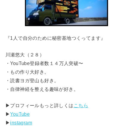
『1人で自分のために秘密基地つくってます』
川瀬悠大（２８）
・YouTube登録者数１４万人突破〜
・もの作り大好き。
・読書ヨガ登山も好き。
・自律神経を整える趣味が好き。
▶︎プロフィールもっと詳しくは
こちら
▶︎
YouTube
▶︎
instagram