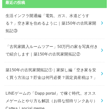
最近の投稿
生活インフラ開通編「電気、ガス、水道どうす
る？」空き家を住めるように｜築150年の古民家開
拓記③
「古民家購入ルームツアー」50万円の家を写真付き
で紹介します｜築150年の古民家開拓記②
築150年の古民家開拓記①｜家探し編「空き家を安
く買う方法は？貯金は何円必要？固定資産税は？」
LINEゲームの「Dapp portal」で稼ぐ時代。オスス
メゲームとやり方も解説（お得な招待リンクあり）
Cattea｜social.meme