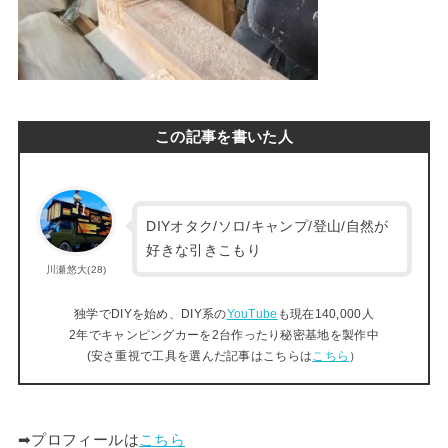
この記事を書いた人
DIYオタク/ソロ/キャンプ/登山/自然が
好きな引きこもり
川瀬悠大(28)
独学でDIYを始め、DIY系の
YouTube
も現在140,000人
2年でキャンピングカーを2台作ったり秘密基地を製作中
(安さ重視で工具を選んだ記事はこちらは
こちら
）
➡︎プロフィールは
こちら