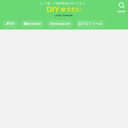
1人で籠って秘密基地を作ってます。
SEARCH
DIY
youtube
instagram
プロフィール