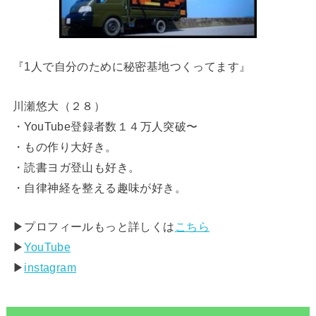
『1人で自分のために秘密基地つくってます』
川瀬悠大（２８）
・YouTube登録者数１４万人突破〜
・もの作り大好き。
・読書ヨガ登山も好き。
・自律神経を整える趣味が好き。
▶︎プロフィールもっと詳しくは
こちら
▶︎
YouTube
▶︎
instagram