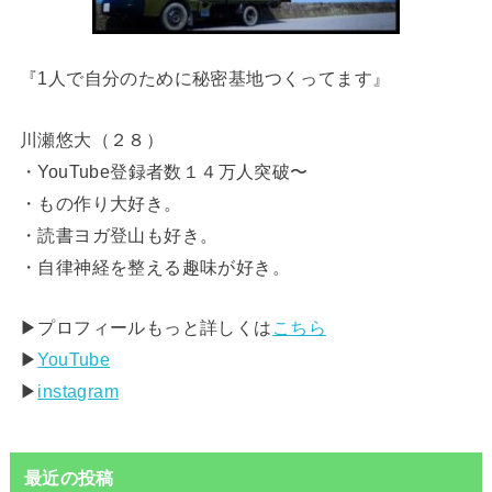
『1人で自分のために秘密基地つくってます』
川瀬悠大（２８）
・YouTube登録者数１４万人突破〜
・もの作り大好き。
・読書ヨガ登山も好き。
・自律神経を整える趣味が好き。
▶︎プロフィールもっと詳しくは
こちら
▶︎
YouTube
▶︎
instagram
最近の投稿