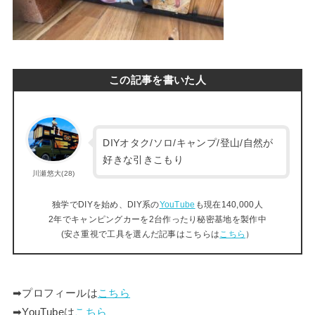
この記事を書いた人
DIYオタク/ソロ/キャンプ/登山/自然が
好きな引きこもり
川瀬悠大(28)
独学でDIYを始め、DIY系の
YouTube
も現在140,000人
2年でキャンピングカーを2台作ったり秘密基地を製作中
(安さ重視で工具を選んだ記事はこちらは
こちら
）
➡︎プロフィールは
こちら
➡︎YouTubeは
こちら