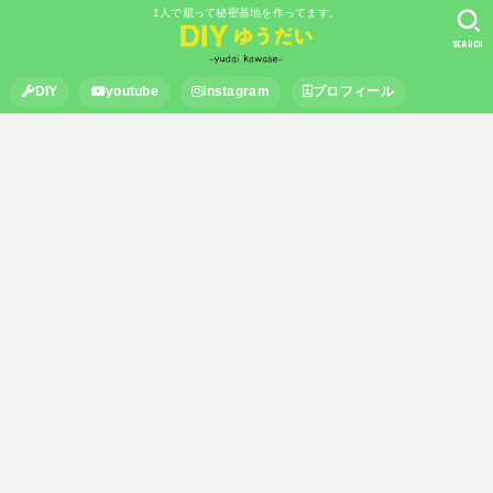
1人で籠って秘密基地を作ってます。
SEARCH
DIY
youtube
instagram
プロフィール