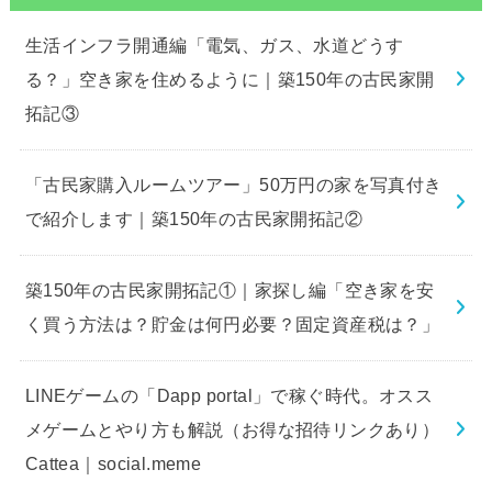
生活インフラ開通編「電気、ガス、水道どうす
る？」空き家を住めるように｜築150年の古民家開
拓記③
「古民家購入ルームツアー」50万円の家を写真付き
で紹介します｜築150年の古民家開拓記②
築150年の古民家開拓記①｜家探し編「空き家を安
く買う方法は？貯金は何円必要？固定資産税は？」
LINEゲームの「Dapp portal」で稼ぐ時代。オスス
メゲームとやり方も解説（お得な招待リンクあり）
Cattea｜social.meme