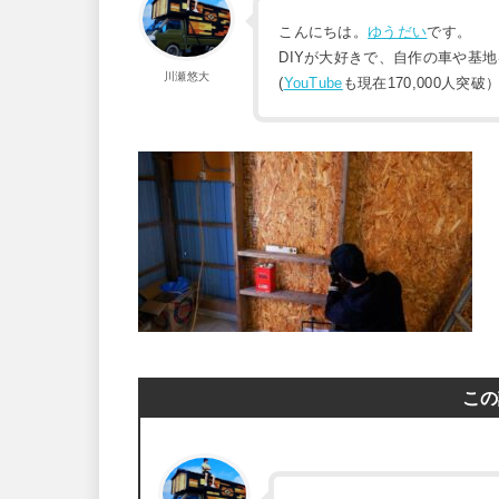
こんにちは。
ゆうだい
です。
DIYが大好きで、自作の車や基
川瀬悠大
(
YouTube
も現在170,000人突破
この