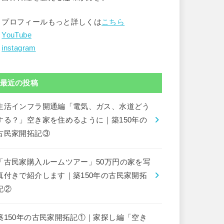
▶︎プロフィールもっと詳しくは
こちら
︎
YouTube
︎
instagram
最近の投稿
生活インフラ開通編「電気、ガス、水道どう
する？」空き家を住めるように｜築150年の
古民家開拓記③
「古民家購入ルームツアー」50万円の家を写
真付きで紹介します｜築150年の古民家開拓
記②
築150年の古民家開拓記①｜家探し編「空き