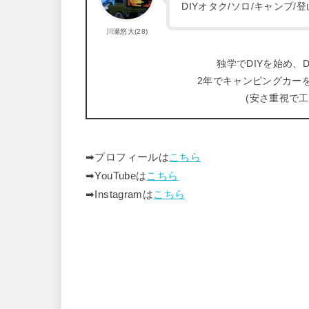
DIYオタク/ソロ/キャンプ
川瀬悠大(28)
独学でDIYを始め、D
2年でキャンピングカー
(安さ重視で
➡︎プロフィールは
こちら
➡︎YouTubeは
こちら
➡︎Instagramは
こちら