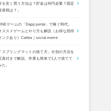
家を安く買う方法は？貯金は何円必要？固定
資産税は？」
LINEゲームの「Dapp portal」で稼ぐ時代。
オススメゲームとやり方も解説（お得な招待
リンクあり）Cattea｜social.meme
「スプリングマットの捨て方」分別の方法を
写真付きで解説。作業も簡単で1人で捨てて
みた。