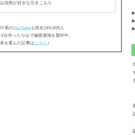
/登山/自然が好きな引きこもり
▶
IY系の
YouTube
も現在140,000人
▶
を2台作ったり山で秘密基地を製作中。
工具を選んだ記事は
こちら
）