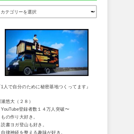
『1人で自分のために秘密基地つくってます』
川瀬悠大（２８）
・YouTube登録者数１４万人突破〜
・もの作り大好き。
・読書ヨガ登山も好き。
・自律神経を整える趣味が好き。