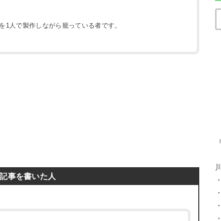
地を1人で製作しながら籠っている者です。
）
記事を書いた人