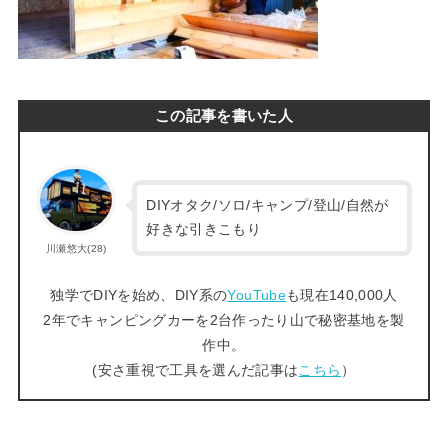
この記事を書いた人
DIYオタク/ソロ/キャンプ/登山/自然が
好きな引きこもり
川瀬悠大(28)
独学でDIYを始め、DIY系の
YouTube
も現在140,000人
2年でキャンピングカーを2台作ったり山で秘密基地を製
作中。
(安さ重視で工具を選んだ記事は
こちら
）