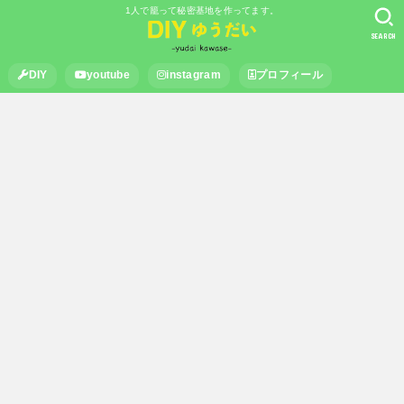
1人で籠って秘密基地を作ってます。
SEARCH
DIY
youtube
instagram
プロフィール