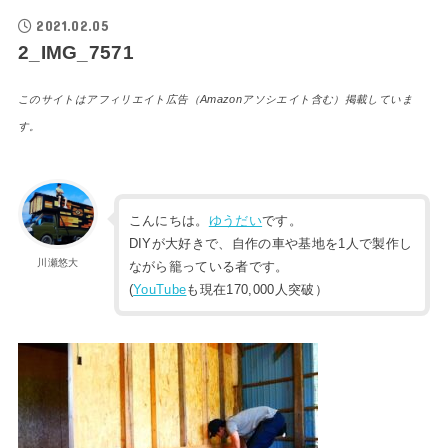
2021.02.05
2_IMG_7571
このサイトはアフィリエイト広告（Amazonアソシエイト含む）掲載していま
す。
こんにちは。
ゆうだい
です。
DIYが大好きで、自作の車や基地を1人で製作し
川瀬悠大
ながら籠っている者です。
(
YouTube
も現在170,000人突破）