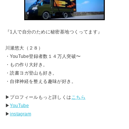
『1人で自分のために秘密基地つくってます』
川瀬悠大（２８）
・YouTube登録者数１４万人突破〜
・もの作り大好き。
・読書ヨガ登山も好き。
・自律神経を整える趣味が好き。
▶︎プロフィールもっと詳しくは
こちら
▶︎
YouTube
▶︎
instagram