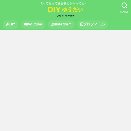
1人で籠って秘密基地を作ってます。
SEARCH
DIY
youtube
instagram
プロフィール