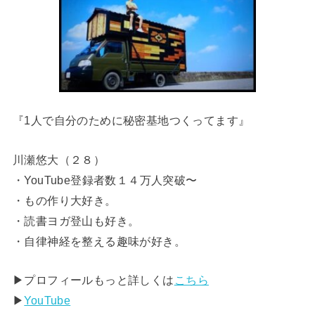
『1人で自分のために秘密基地つくってます』
川瀬悠大（２８）
・YouTube登録者数１４万人突破〜
・もの作り大好き。
・読書ヨガ登山も好き。
・自律神経を整える趣味が好き。
▶︎プロフィールもっと詳しくは
こちら
▶︎
YouTube