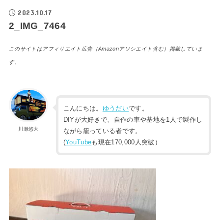
2023.10.17
2_IMG_7464
このサイトはアフィリエイト広告（Amazonアソシエイト含む）掲載していま
す。
こんにちは。
ゆうだい
です。
DIYが大好きで、自作の車や基地を1人で製作し
川瀬悠大
ながら籠っている者です。
(
YouTube
も現在170,000人突破）