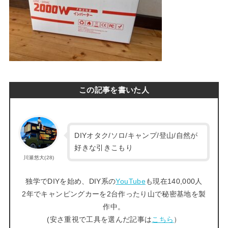
この記事を書いた人
DIYオタク/ソロ/キャンプ/登山/自然が
好きな引きこもり
川瀬悠大(28)
独学でDIYを始め、DIY系の
YouTube
も現在140,000人
2年でキャンピングカーを2台作ったり山で秘密基地を製
作中。
(安さ重視で工具を選んだ記事は
こちら
）