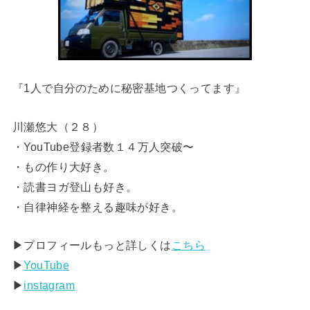
『1人で自分のために秘密基地つくってます』
川瀬悠大（２８）
・YouTube登録者数１４万人突破〜
・もの作り大好き。
・読書ヨガ登山も好き。
・自律神経を整える趣味が好き。
▶︎プロフィールもっと詳しくは
こちら
▶︎
YouTube
▶︎
instagram