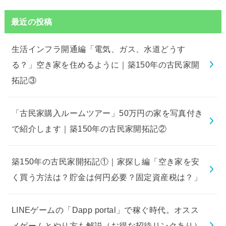
最近の投稿
生活インフラ開通編「電気、ガス、水道どうす
る？」空き家を住めるように｜築150年の古民家開
拓記③
「古民家購入ルームツアー」50万円の家を写真付き
で紹介します｜築150年の古民家開拓記②
築150年の古民家開拓記①｜家探し編「空き家を安
く買う方法は？貯金は何円必要？固定資産税は？」
LINEゲームの「Dapp portal」で稼ぐ時代。オスス
メゲームとやり方も解説（お得な招待リンクあり）