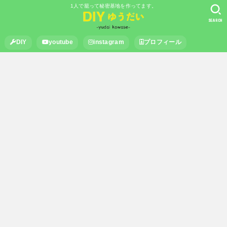
1人で籠って秘密基地を作ってます。
SEARCH
DIY
youtube
instagram
プロフィール