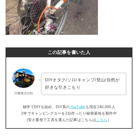
この記事を書いた人
DIYオタク/ソロ/キャンプ/登山/自然が
好きな引きこもり
川瀬悠大(28)
独学でDIYを始め、DIY系の
YouTube
も現在140,000人
2年でキャンピングカーを2台作ったり秘密基地を製作中
(安さ重視で工具を選んだ記事はこちらは
こちら
）