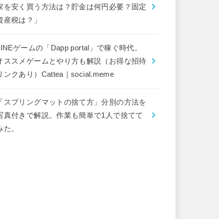
家を安く買う方法は？貯金は何円必要？固定
資産税は？」
LINEゲームの「Dapp portal」で稼ぐ時代。
オススメゲームとやり方も解説（お得な招待
リンクあり）Cattea｜social.meme
「スプリングマットの捨て方」分別の方法を
写真付きで解説。作業も簡単で1人で捨てて
みた。