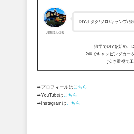
DIYオタク/ソロ/キャンプ
川瀬悠大(28)
独学でDIYを始め、D
2年でキャンピングカー
(安さ重視で
➡︎プロフィールは
こちら
➡︎YouTubeは
こちら
➡︎Instagramは
こちら