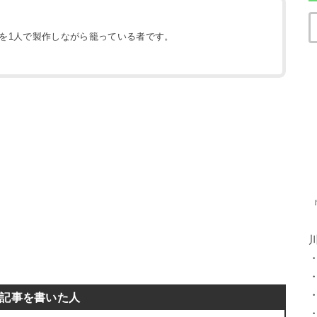
地を1人で製作しながら籠っている者です。
）
記事を書いた人