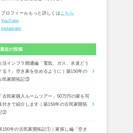
▶︎プロフィールもっと詳しくは
こちら
︎
YouTube
︎
instagram
最近の投稿
生活インフラ開通編「電気、ガス、水道どう
する？」空き家を住めるように｜築150年の
古民家開拓記③
「古民家購入ルームツアー」50万円の家を写
真付きで紹介します｜築150年の古民家開拓
記②
築150年の古民家開拓記①｜家探し編「空き