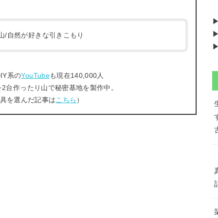
▶
/登山/自然が好きな引きこもり
▶
IY系の
YouTube
も現在140,000人
を2台作ったり山で秘密基地を製作中。
工具を選んだ記事は
こちら
）