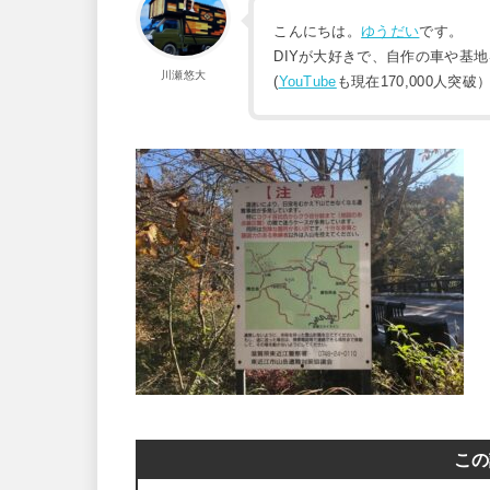
こんにちは。
ゆうだい
です。
DIYが大好きで、自作の車や基
川瀬悠大
(
YouTube
も現在170,000人突破
この