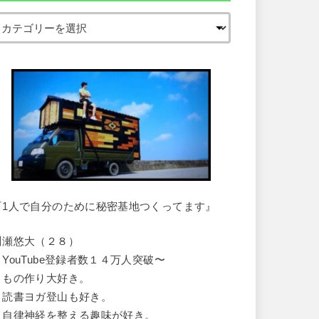
『1人で自分のために秘密基地つくってます』
川瀬悠大（２８）
・YouTube登録者数１４万人突破〜
・もの作り大好き。
・読書ヨガ登山も好き。
・自律神経を整える趣味が好き。