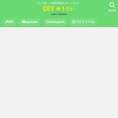
1人で籠って秘密基地を作ってます。
SEARCH
DIY
youtube
instagram
プロフィール