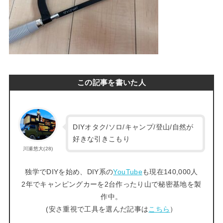
この記事を書いた人
DIYオタク/ソロ/キャンプ/登山/自然が
好きな引きこもり
川瀬悠大(28)
独学でDIYを始め、DIY系の
YouTube
も現在140,000人
2年でキャンピングカーを2台作ったり山で秘密基地を製
作中。
(安さ重視で工具を選んだ記事は
こちら
）