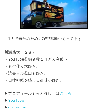
『1人で自分のために秘密基地つくってます』
川瀬悠大（２８）
・YouTube登録者数１４万人突破〜
・もの作り大好き。
・読書ヨガ登山も好き。
・自律神経を整える趣味が好き。
▶︎プロフィールもっと詳しくは
こちら
▶︎
YouTube
▶︎
instagram