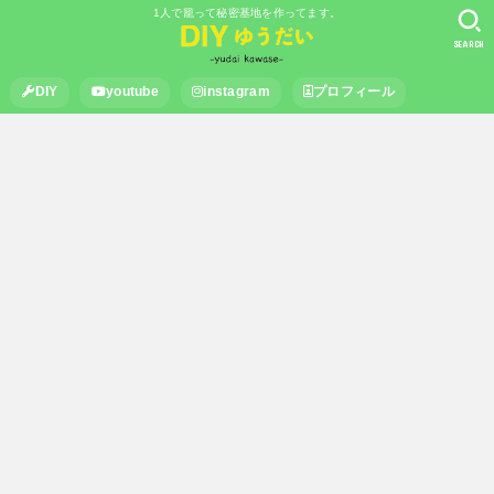
1人で籠って秘密基地を作ってます。
SEARCH
DIY
youtube
instagram
プロフィール