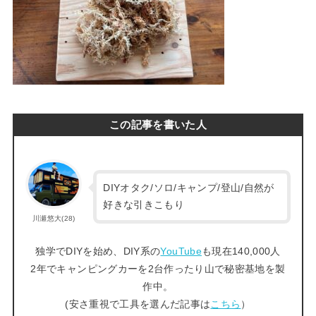
この記事を書いた人
DIYオタク/ソロ/キャンプ/登山/自然が
好きな引きこもり
川瀬悠大(28)
独学でDIYを始め、DIY系の
YouTube
も現在140,000人
2年でキャンピングカーを2台作ったり山で秘密基地を製
作中。
(安さ重視で工具を選んだ記事は
こちら
）