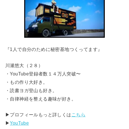
『1人で自分のために秘密基地つくってます』
川瀬悠大（２８）
・YouTube登録者数１４万人突破〜
・もの作り大好き。
・読書ヨガ登山も好き。
・自律神経を整える趣味が好き。
▶︎プロフィールもっと詳しくは
こちら
▶︎
YouTube