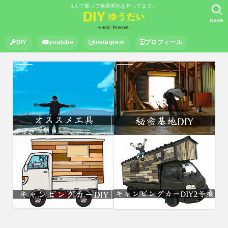
1人で籠って秘密基地を作ってます。
SEARCH
DIY
youtube
instagram
プロフィール