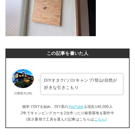
この記事を書いた人
DIYオタク/ソロ/キャンプ/登山/自然が
好きな引きこもり
川瀬悠大(28)
独学でDIYを始め、DIY系の
YouTube
も現在140,000人
2年でキャンピングカーを2台作ったり秘密基地を製作中
(安さ重視で工具を選んだ記事はこちらは
こちら
）