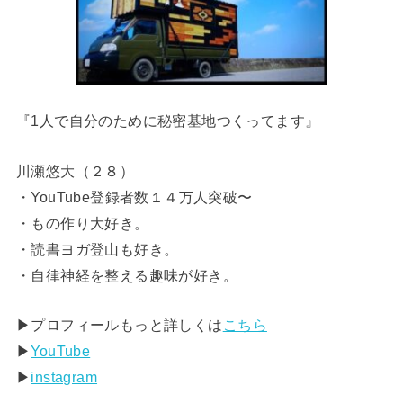
『1人で自分のために秘密基地つくってます』
川瀬悠大（２８）
・YouTube登録者数１４万人突破〜
・もの作り大好き。
・読書ヨガ登山も好き。
・自律神経を整える趣味が好き。
▶︎プロフィールもっと詳しくは
こちら
▶︎
YouTube
▶︎
instagram