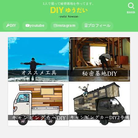
1人で籠って秘密基地を作ってます。
SEARCH
DIY
youtube
instagram
プロフィール