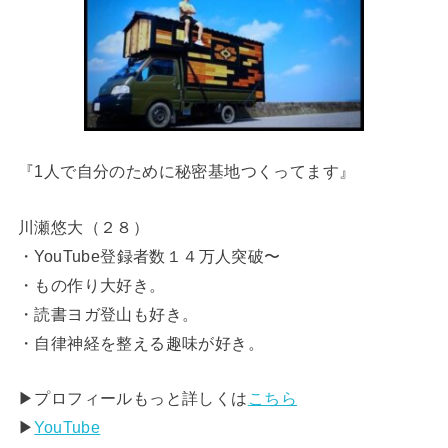
『1人で自分のために秘密基地つくってます』
川瀬悠大（２８）
・YouTube登録者数１４万人突破〜
・もの作り大好き。
・読書ヨガ登山も好き。
・自律神経を整える趣味が好き。
▶︎プロフィールもっと詳しくは
こちら
▶︎
YouTube