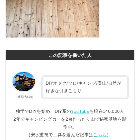
この記事を書いた人
DIYオタク/ソロ/キャンプ/登山/自然が
好きな引きこもり
川瀬悠大(28)
独学でDIYを始め、DIY系の
YouTube
も現在140,000人
2年でキャンピングカーを2台作ったり山で秘密基地を製
作中。
(安さ重視で工具を選んだ記事は
こちら
）