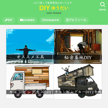
1人で籠って秘密基地を作ってます。
SEARCH
DIY
youtube
instagram
プロフィール