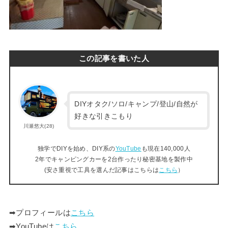
この記事を書いた人
DIYオタク/ソロ/キャンプ/登山/自然が
好きな引きこもり
川瀬悠大(28)
独学でDIYを始め、DIY系の
YouTube
も現在140,000人
2年でキャンピングカーを2台作ったり秘密基地を製作中
(安さ重視で工具を選んだ記事はこちらは
こちら
）
➡︎プロフィールは
こちら
➡︎YouTubeは
こちら