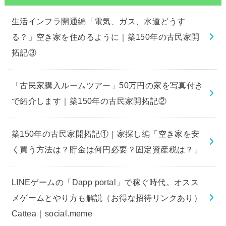
生活インフラ開通編「電気、ガス、水道どうす
る？」空き家を住めるように｜築150年の古民家開
拓記③
「古民家購入ルームツアー」50万円の家を写真付き
で紹介します｜築150年の古民家開拓記②
築150年の古民家開拓記①｜家探し編「空き家を安
く買う方法は？貯金は何円必要？固定資産税は？」
LINEゲームの「Dapp portal」で稼ぐ時代。オスス
メゲームとやり方も解説（お得な招待リンクあり）
Cattea｜social.meme