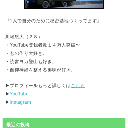
『1人で自分のために秘密基地つくってます』
川瀬悠大（２８）
・YouTube登録者数１４万人突破〜
・もの作り大好き。
・読書ヨガ登山も好き。
・自律神経を整える趣味が好き。
▶︎プロフィールもっと詳しくは
こちら
▶︎
YouTube
▶︎
instagram
最近の投稿