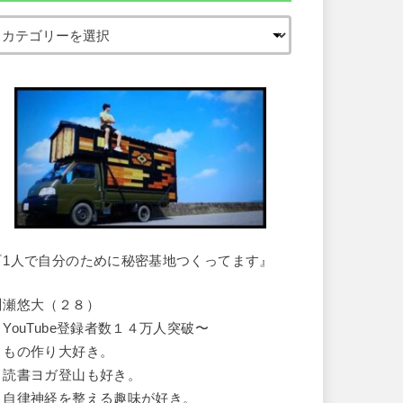
『1人で自分のために秘密基地つくってます』
川瀬悠大（２８）
・YouTube登録者数１４万人突破〜
・もの作り大好き。
・読書ヨガ登山も好き。
・自律神経を整える趣味が好き。