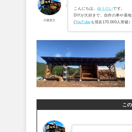
こんにちは。
ゆうだい
です。
DIYが大好きで、自作の車や基
川瀬悠大
(
YouTube
も現在170,000人突破
この