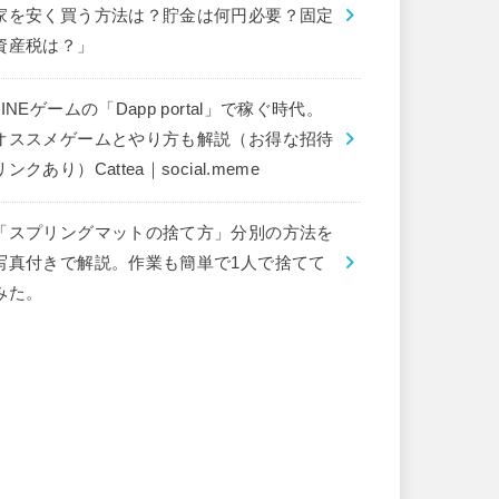
家を安く買う方法は？貯金は何円必要？固定
資産税は？」
LINEゲームの「Dapp portal」で稼ぐ時代。
オススメゲームとやり方も解説（お得な招待
リンクあり）Cattea｜social.meme
「スプリングマットの捨て方」分別の方法を
写真付きで解説。作業も簡単で1人で捨てて
みた。