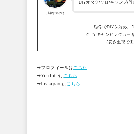
DIYオタク/ソロ/キャンプ
川瀬悠大(28)
独学でDIYを始め、D
2年でキャンピングカー
(安さ重視で
➡︎プロフィールは
こちら
➡︎YouTubeは
こちら
➡︎Instagramは
こちら