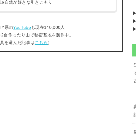
/登山/自然が好きな引きこもり
▶
IY系の
YouTube
も現在140,000人
▶
を2台作ったり山で秘密基地を製作中。
工具を選んだ記事は
こちら
）