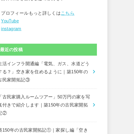
▶︎プロフィールもっと詳しくは
こちら
︎
YouTube
︎
instagram
最近の投稿
生活インフラ開通編「電気、ガス、水道どう
する？」空き家を住めるように｜築150年の
古民家開拓記③
「古民家購入ルームツアー」50万円の家を写
真付きで紹介します｜築150年の古民家開拓
記②
築150年の古民家開拓記①｜家探し編「空き