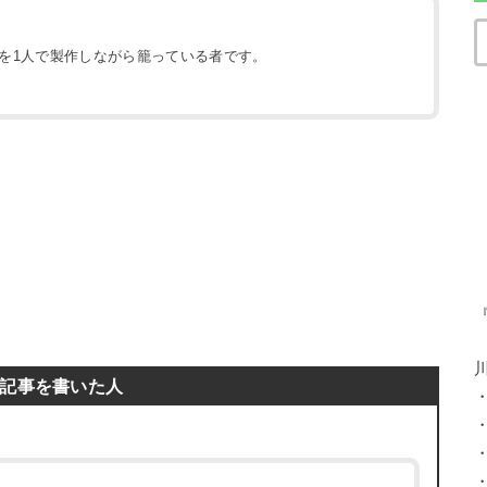
地を1人で製作しながら籠っている者です。
）
記事を書いた人