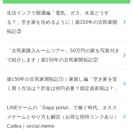
生活インフラ開通編「電気、ガス、水道どうす
る？」空き家を住めるように｜築150年の古民家開
拓記③
「古民家購入ルームツアー」50万円の家を写真付き
で紹介します｜築150年の古民家開拓記②
築150年の古民家開拓記①｜家探し編「空き家を安
く買う方法は？貯金は何円必要？固定資産税は？」
LINEゲームの「Dapp portal」で稼ぐ時代。オスス
メゲームとやり方も解説（お得な招待リンクあり）
Cattea｜social.meme