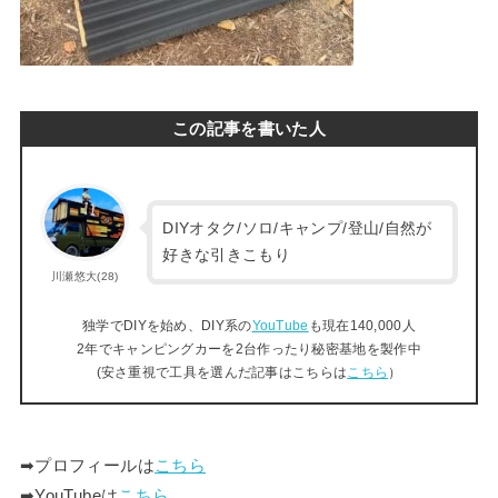
この記事を書いた人
DIYオタク/ソロ/キャンプ/登山/自然が
好きな引きこもり
川瀬悠大(28)
独学でDIYを始め、DIY系の
YouTube
も現在140,000人
2年でキャンピングカーを2台作ったり秘密基地を製作中
(安さ重視で工具を選んだ記事はこちらは
こちら
）
➡︎プロフィールは
こちら
➡︎YouTubeは
こちら