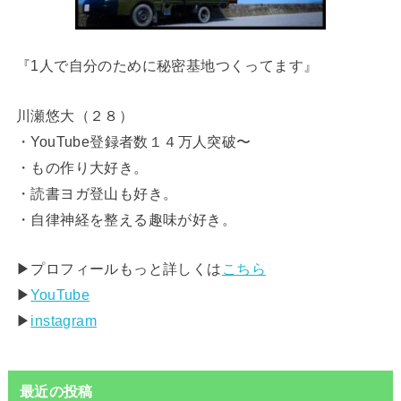
『1人で自分のために秘密基地つくってます』
川瀬悠大（２８）
・YouTube登録者数１４万人突破〜
・もの作り大好き。
・読書ヨガ登山も好き。
・自律神経を整える趣味が好き。
▶︎プロフィールもっと詳しくは
こちら
▶︎
YouTube
▶︎
instagram
最近の投稿