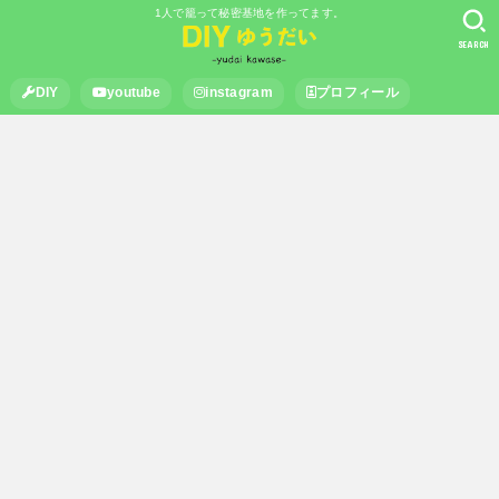
1人で籠って秘密基地を作ってます。
SEARCH
DIY
youtube
instagram
プロフィール