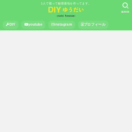
1人で籠って秘密基地を作ってます。
SEARCH
DIY
youtube
instagram
プロフィール