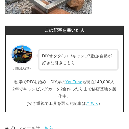
この記事を書いた人
DIYオタク/ソロ/キャンプ/登山/自然が
好きな引きこもり
川瀬悠大(28)
独学でDIYを始め、DIY系の
YouTube
も現在140,000人
2年でキャンピングカーを2台作ったり山で秘密基地を製
作中。
(安さ重視で工具を選んだ記事は
こちら
）
➡︎プロフィールは
こちら