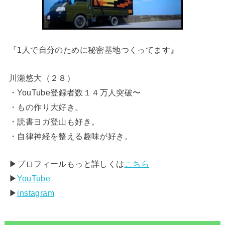
『1人で自分のために秘密基地つくってます』
川瀬悠大（２８）
・YouTube登録者数１４万人突破〜
・もの作り大好き。
・読書ヨガ登山も好き。
・自律神経を整える趣味が好き。
▶︎プロフィールもっと詳しくは
こちら
▶︎
YouTube
▶︎
instagram