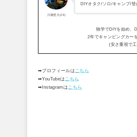
DIYオタク/ソロ/キャンプ
川瀬悠大(28)
独学でDIYを始め、D
2年でキャンピングカー
(安さ重視で
➡︎プロフィールは
こちら
➡︎YouTubeは
こちら
➡︎Instagramは
こちら