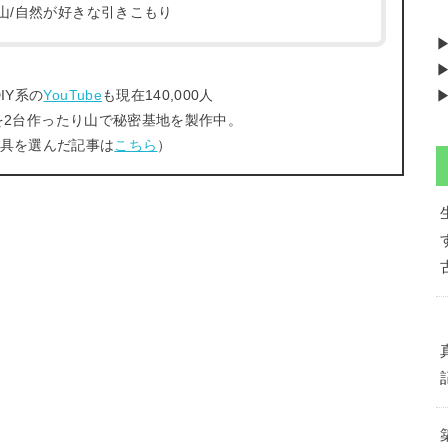
/登山/自然が好きな引きこもり
▶
IY系の
YouTube
も現在140,000人
▶
を2台作ったり山で秘密基地を製作中。
工具を選んだ記事は
こちら
）