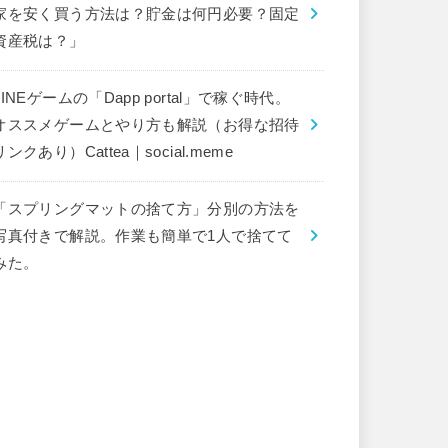
家を安く買う方法は？貯金は何円必要？固定
資産税は？」
LINEゲームの「Dapp portal」で稼ぐ時代。
オススメゲームとやり方も解説（お得な招待
リンクあり）Cattea｜social.meme
「スプリングマットの捨て方」分別の方法を
写真付きで解説。作業も簡単で1人で捨てて
みた。