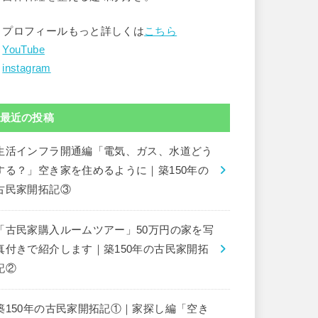
▶︎プロフィールもっと詳しくは
こちら
︎
YouTube
︎
instagram
最近の投稿
生活インフラ開通編「電気、ガス、水道どう
する？」空き家を住めるように｜築150年の
古民家開拓記③
「古民家購入ルームツアー」50万円の家を写
真付きで紹介します｜築150年の古民家開拓
記②
築150年の古民家開拓記①｜家探し編「空き