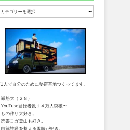
『1人で自分のために秘密基地つくってます』
川瀬悠大（２８）
・YouTube登録者数１４万人突破〜
・もの作り大好き。
・読書ヨガ登山も好き。
・自律神経を整える趣味が好き。