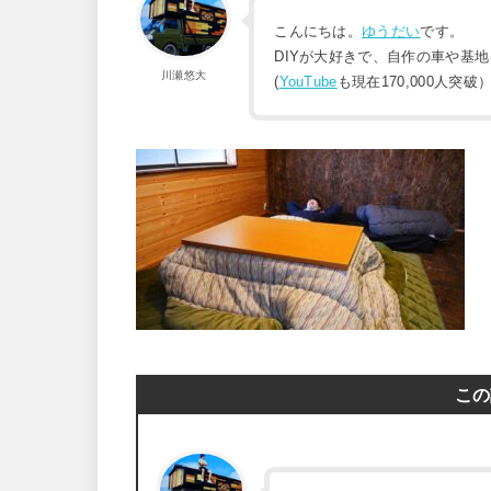
こんにちは。
ゆうだい
です。
DIYが大好きで、自作の車や基
川瀬悠大
(
YouTube
も現在170,000人突破
この