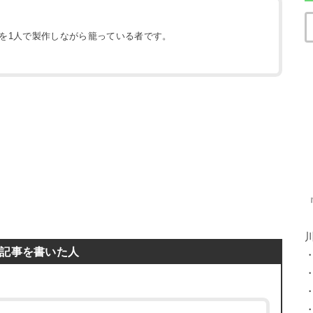
地を1人で製作しながら籠っている者です。
）
記事を書いた人