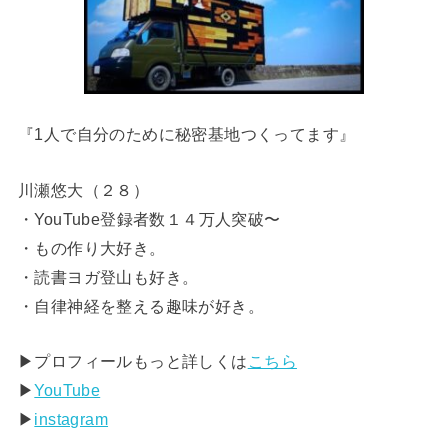
『1人で自分のために秘密基地つくってます』
川瀬悠大（２８）
・YouTube登録者数１４万人突破〜
・もの作り大好き。
・読書ヨガ登山も好き。
・自律神経を整える趣味が好き。
▶︎プロフィールもっと詳しくは
こちら
▶︎
YouTube
▶︎
instagram