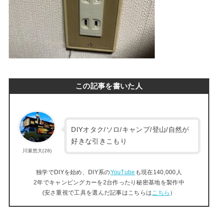
この記事を書いた人
DIYオタク/ソロ/キャンプ/登山/自然が
好きな引きこもり
川瀬悠大(28)
独学でDIYを始め、DIY系の
YouTube
も現在140,000人
2年でキャンピングカーを2台作ったり秘密基地を製作中
(安さ重視で工具を選んだ記事はこちらは
こちら
）