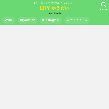
1人で籠って秘密基地を作ってます。
SEARCH
DIY
youtube
instagram
プロフィール