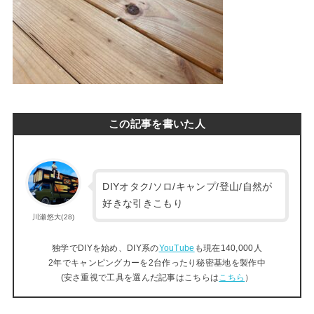
この記事を書いた人
DIYオタク/ソロ/キャンプ/登山/自然が
好きな引きこもり
川瀬悠大(28)
独学でDIYを始め、DIY系の
YouTube
も現在140,000人
2年でキャンピングカーを2台作ったり秘密基地を製作中
(安さ重視で工具を選んだ記事はこちらは
こちら
）