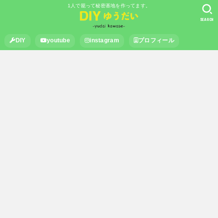
1人で籠って秘密基地を作ってます。
SEARCH
DIY
youtube
instagram
プロフィール