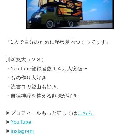
『1人で自分のために秘密基地つくってます』
川瀬悠大（２８）
・YouTube登録者数１４万人突破〜
・もの作り大好き。
・読書ヨガ登山も好き。
・自律神経を整える趣味が好き。
▶︎プロフィールもっと詳しくは
こちら
▶︎
YouTube
▶︎
instagram