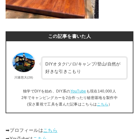
この記事を書いた人
DIYオタク/ソロ/キャンプ/登山/自然が
好きな引きこもり
川瀬悠大(28)
独学でDIYを始め、DIY系の
YouTube
も現在140,000人
2年でキャンピングカーを2台作ったり秘密基地を製作中
(安さ重視で工具を選んだ記事はこちらは
こちら
）
➡︎プロフィールは
こちら
➡︎YouTubeは
こちら