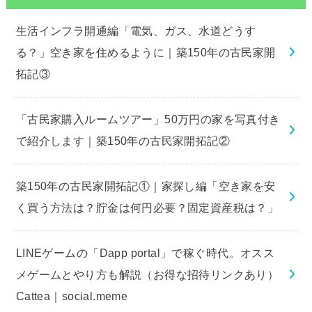
生活インフラ開通編「電気、ガス、水道どうす
る？」空き家を住めるように｜築150年の古民家開
拓記③
「古民家購入ルームツアー」50万円の家を写真付き
で紹介します｜築150年の古民家開拓記②
築150年の古民家開拓記①｜家探し編「空き家を安
く買う方法は？貯金は何円必要？固定資産税は？」
LINEゲームの「Dapp portal」で稼ぐ時代。オスス
メゲームとやり方も解説（お得な招待リンクあり）
Cattea｜social.meme