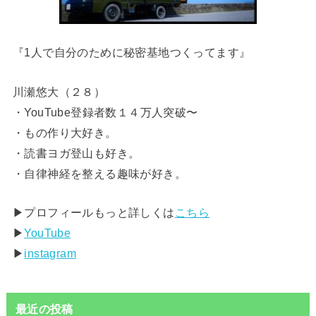
『1人で自分のために秘密基地つくってます』
川瀬悠大（２８）
・YouTube登録者数１４万人突破〜
・もの作り大好き。
・読書ヨガ登山も好き。
・自律神経を整える趣味が好き。
▶︎プロフィールもっと詳しくは
こちら
▶︎
YouTube
▶︎
instagram
最近の投稿