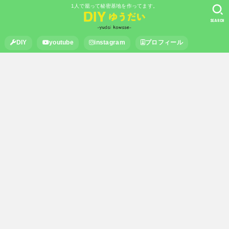
1人で籠って秘密基地を作ってます。
SEARCH
DIY
youtube
instagram
プロフィール