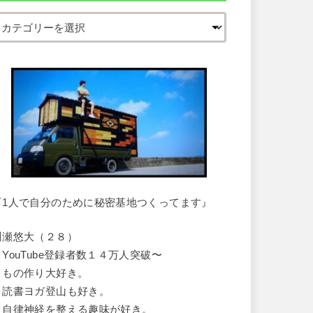
『1人で自分のために秘密基地つくってます』
川瀬悠大（２８）
・YouTube登録者数１４万人突破〜
・もの作り大好き。
・読書ヨガ登山も好き。
・自律神経を整える趣味が好き。