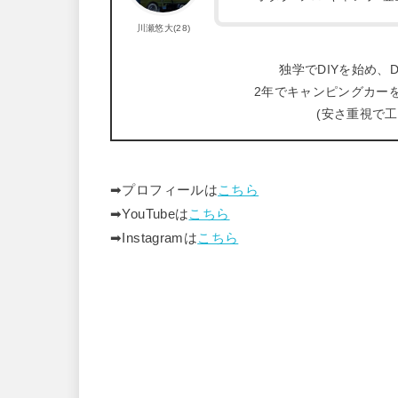
川瀬悠大(28)
独学でDIYを始め、D
2年でキャンピングカー
(安さ重視で
➡︎プロフィールは
こちら
➡︎YouTubeは
こちら
➡︎Instagramは
こちら