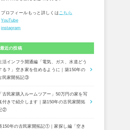
▶︎プロフィールもっと詳しくは
こちら
︎
YouTube
︎
instagram
最近の投稿
生活インフラ開通編「電気、ガス、水道どう
する？」空き家を住めるように｜築150年の
古民家開拓記③
「古民家購入ルームツアー」50万円の家を写
真付きで紹介します｜築150年の古民家開拓
記②
築150年の古民家開拓記①｜家探し編「空き