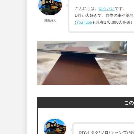
こんにちは。
ゆうだい
です。
DIYが大好きで、自作の車や基
川瀬悠大
(
YouTube
も現在170,000人突破
この
DIYオタク/ソロ/キャンプ