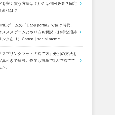
家を安く買う方法は？貯金は何円必要？固定
資産税は？」
LINEゲームの「Dapp portal」で稼ぐ時代。
オススメゲームとやり方も解説（お得な招待
リンクあり）Cattea｜social.meme
「スプリングマットの捨て方」分別の方法を
写真付きで解説。作業も簡単で1人で捨てて
みた。