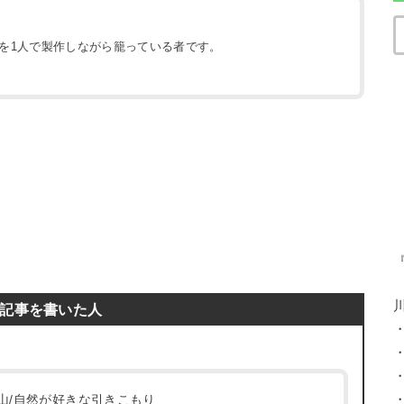
地を1人で製作しながら籠っている者です。
）
記事を書いた人
/登山/自然が好きな引きこもり