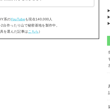
▶
IY系の
YouTube
も現在140,000人
▶
を2台作ったり山で秘密基地を製作中。
工具を選んだ記事は
こちら
）