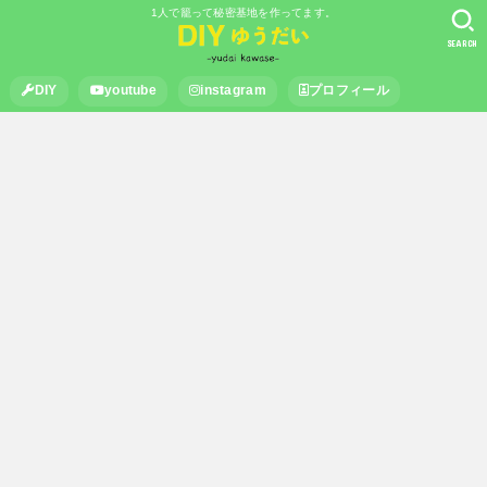
1人で籠って秘密基地を作ってます。
SEARCH
DIY
youtube
instagram
プロフィール