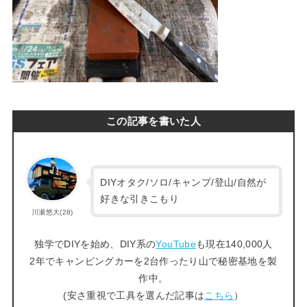
この記事を書いた人
DIYオタク/ソロ/キャンプ/登山/自然が
好きな引きこもり
川瀬悠大(28)
独学でDIYを始め、DIY系の
YouTube
も現在140,000人
2年でキャンピングカーを2台作ったり山で秘密基地を製
作中。
(安さ重視で工具を選んだ記事は
こちら
）