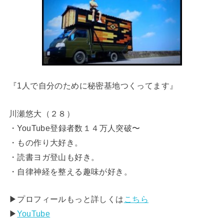
『1人で自分のために秘密基地つくってます』
川瀬悠大（２８）
・YouTube登録者数１４万人突破〜
・もの作り大好き。
・読書ヨガ登山も好き。
・自律神経を整える趣味が好き。
▶︎プロフィールもっと詳しくは
こちら
▶︎
YouTube