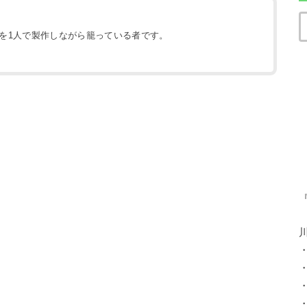
地を1人で製作しながら籠っている者です。
）