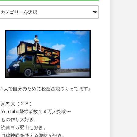
『1人で自分のために秘密基地つくってます』
川瀬悠大（２８）
・YouTube登録者数１４万人突破〜
・もの作り大好き。
・読書ヨガ登山も好き。
・自律神経を整える趣味が好き。