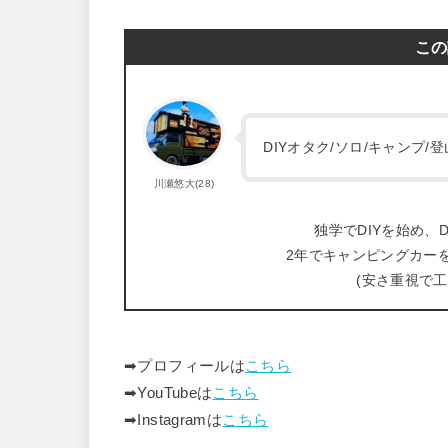
この
DIYオタク/ソロ/キャンプ
川瀬悠大(28)
独学でDIYを始め、D
2年でキャンピングカー
(安さ重視で
➡︎プロフィールは
こちら
➡︎YouTubeは
こちら
➡︎Instagramは
こちら