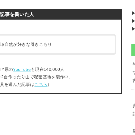
記事を書いた人
▶
▶
/登山/自然が好きな引きこもり
IY系の
YouTube
も現在140,000人
を2台作ったり山で秘密基地を製作中。
工具を選んだ記事は
こちら
）