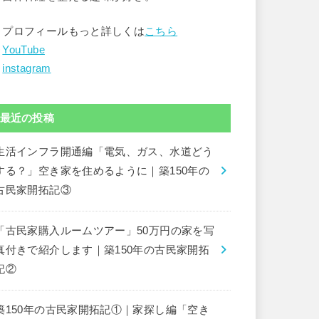
▶︎プロフィールもっと詳しくは
こちら
︎
YouTube
︎
instagram
最近の投稿
生活インフラ開通編「電気、ガス、水道どう
する？」空き家を住めるように｜築150年の
古民家開拓記③
「古民家購入ルームツアー」50万円の家を写
真付きで紹介します｜築150年の古民家開拓
記②
築150年の古民家開拓記①｜家探し編「空き