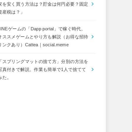
家を安く買う方法は？貯金は何円必要？固定
資産税は？」
LINEゲームの「Dapp portal」で稼ぐ時代。
オススメゲームとやり方も解説（お得な招待
リンクあり）Cattea｜social.meme
「スプリングマットの捨て方」分別の方法を
写真付きで解説。作業も簡単で1人で捨てて
みた。