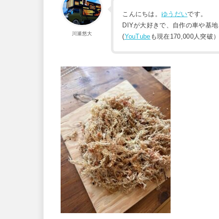
こんにちは。
ゆうだい
です。
DIYが大好きで、自作の車や基
川瀬悠大
(
YouTube
も現在170,000人突破