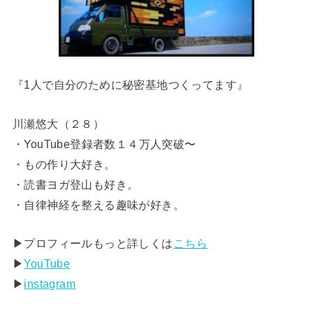
『1人で自分のために秘密基地つくってます』
川瀬悠大（２８）
・YouTube登録者数１４万人突破〜
・もの作り大好き。
・読書ヨガ登山も好き。
・自律神経を整える趣味が好き。
▶︎プロフィールもっと詳しくは
こちら
▶︎
YouTube
▶︎
instagram