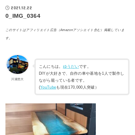
2021.12.22
0_IMG_0364
このサイトはアフィリエイト広告（Amazonアソシエイト含む）掲載していま
す。
こんにちは。
ゆうだい
です。
DIYが大好きで、自作の車や基地を1人で製作し
川瀬悠大
ながら籠っている者です。
(
YouTube
も現在170,000人突破）