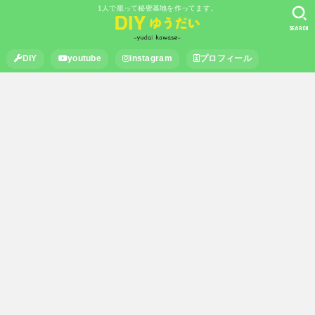
1人で籠って秘密基地を作ってます。
SEARCH
DIY
youtube
instagram
プロフィール