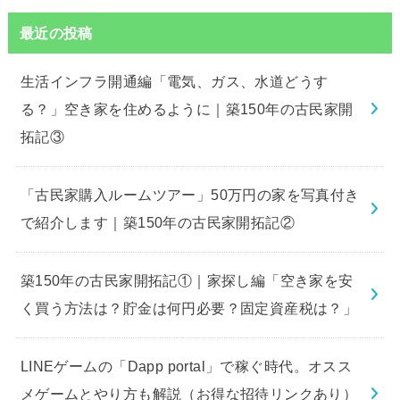
最近の投稿
生活インフラ開通編「電気、ガス、水道どうす
る？」空き家を住めるように｜築150年の古民家開
拓記③
「古民家購入ルームツアー」50万円の家を写真付き
で紹介します｜築150年の古民家開拓記②
築150年の古民家開拓記①｜家探し編「空き家を安
く買う方法は？貯金は何円必要？固定資産税は？」
LINEゲームの「Dapp portal」で稼ぐ時代。オスス
メゲームとやり方も解説（お得な招待リンクあり）