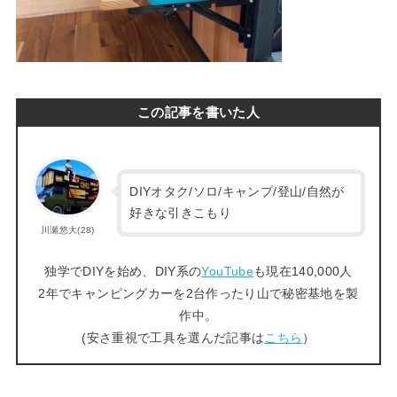
この記事を書いた人
DIYオタク/ソロ/キャンプ/登山/自然が
好きな引きこもり
川瀬悠大(28)
独学でDIYを始め、DIY系の
YouTube
も現在140,000人
2年でキャンピングカーを2台作ったり山で秘密基地を製
作中。
(安さ重視で工具を選んだ記事は
こちら
）