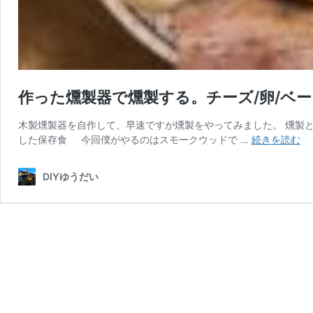
作った燻製器で燻製する。チーズ/卵/ベー
木製燻製器を自作して、早速ですが燻製をやってみました。 燻製と
作
した保存食 今回僕がやるのはスモークウッドで …
続きを読む
っ
た
DIYゆうだい
燻
製
器
で
燻
製
す
る
チ